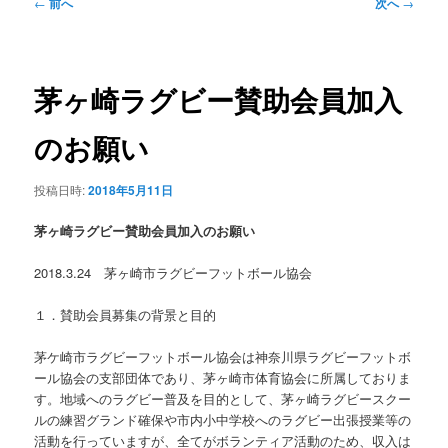
ュ
投
←
前へ
次へ
→
ー
稿
ナ
ビ
ゲ
茅ヶ崎ラグビー賛助会員加入
ー
シ
のお願い
ョ
ン
投稿日時:
2018年5月11日
茅ヶ崎ラグビー賛助会員加入のお願い
2018.3.24 茅ヶ崎市ラグビーフットボール協会
１．賛助会員募集の背景と目的
茅ケ崎市ラグビーフットボール協会は神奈川県ラグビーフットボ
ール協会の支部団体であり、茅ヶ崎市体育協会に所属しておりま
す。地域へのラグビー普及を目的として、茅ヶ崎ラグビースクー
ルの練習グランド確保や市内小中学校へのラグビー出張授業等の
活動を行っていますが、全てがボランティア活動のため、収入は