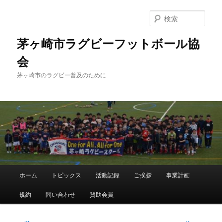
メ
イ
検
ン
索
コ
茅ヶ崎市ラグビーフットボール協
ン
会
テ
ン
茅ヶ崎市のラグビー普及のために
ツ
へ
移
動
メ
ホーム
トピックス
活動記録
ご挨拶
事業計画
イ
ン
規約
問い合わせ
賛助会員
メ
ニ