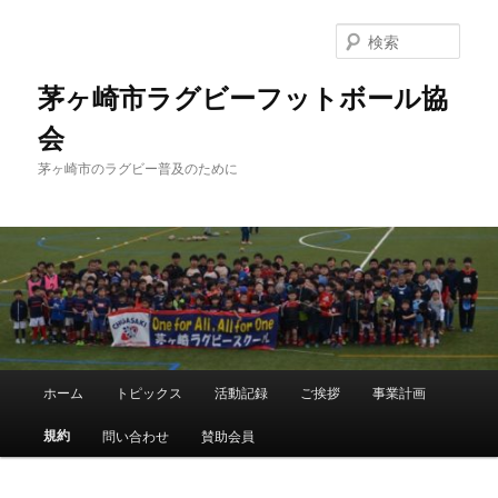
メ
イ
検
ン
索
コ
茅ヶ崎市ラグビーフットボール協
ン
会
テ
ン
茅ヶ崎市のラグビー普及のために
ツ
へ
移
動
メ
ホーム
トピックス
活動記録
ご挨拶
事業計画
イ
ン
規約
問い合わせ
賛助会員
メ
ニ