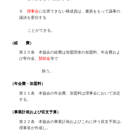
６
理事会
に出席できない構成員は、書面をもって議事の
議決を委任する
ことができる。
（経 費）
第２０条 本協会の経費は加盟団体の加盟料、年会費およ
び寄付金、
賛助金
等で
賄う。
（年会費・加盟料）
第２１条 本協会の年会費、加盟料は理事会において決定
する。
（事業計画および収支予算）
第２２条 本協会の事業計画およびこれに伴う収支予算は､
理事長が作成し､