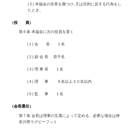
(２) 本協会の名誉を傷つけ､又は目的に反する行為をし
たとき。
（役 員）
第６条 本協会に次の役員を置く
(１) 会 長 １名
(２) 副 会 長 若干名
(３) 理 事 長 １名
(４) 理 事 ９名以上３０名以内
(５) 監 事 １名
（会長選任）
第７条 会長は理事の互選によって定める。必要な場合は神
奈川県ラグビーフット