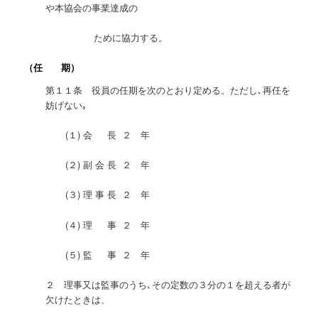
や本協会の事業達成の
ために協力する。
（任 期）
第１１条 役員の任期を次のとおり定める。ただし､再任を
妨げない｡
(１) 会 長 ２ 年
(２) 副 会 長 ２ 年
(３) 理 事 長 ２ 年
(４) 理 事 ２ 年
(５) 監 事 ２ 年
２ 理事又は監事のうち､その定数の３分の１を超える者が
欠けたときは、