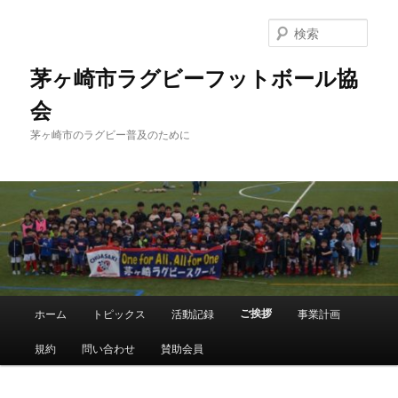
メ
イ
検
ン
索
コ
茅ヶ崎市ラグビーフットボール協
ン
会
テ
ン
茅ヶ崎市のラグビー普及のために
ツ
へ
移
動
メ
ご挨拶
ホーム
トピックス
活動記録
事業計画
イ
ン
規約
問い合わせ
賛助会員
メ
ニ